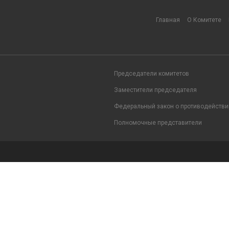
Главная
О Комитете
Председатели комитетов
Заместители председателя
Федеральный закон о противодействи
Полномочные представители