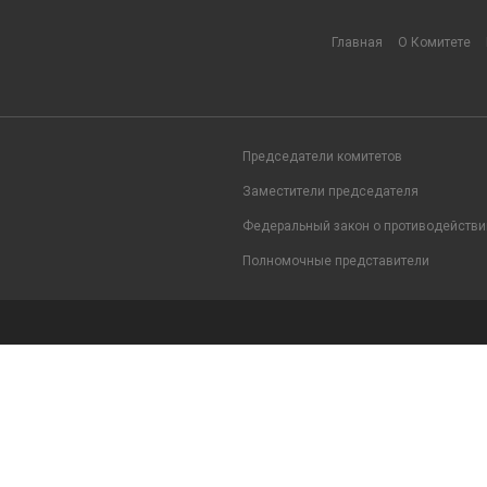
Главная
О Комитете
Председатели комитетов
Заместители председателя
Федеральный закон о противодействи
Полномочные представители