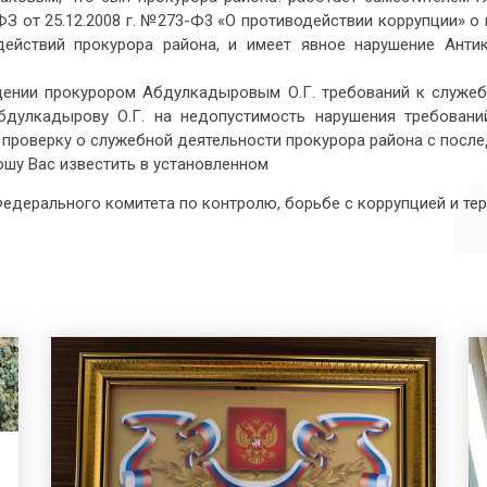
З от 25.12.2008 г. №273-Ф3 «О противодействии коррупции» о
 действий прокурора района, и имеет явное нарушение Анти
ении прокурором Абдулкадыровым О.Г. требований к служеб
Абдулкадырову О.Г. на недопустимость нарушения требован
и проверку о служебной деятельности прокурора района с пос
ошу Вас известить в установленном
едерального комитета по контролю, борьбе с коррупцией и т