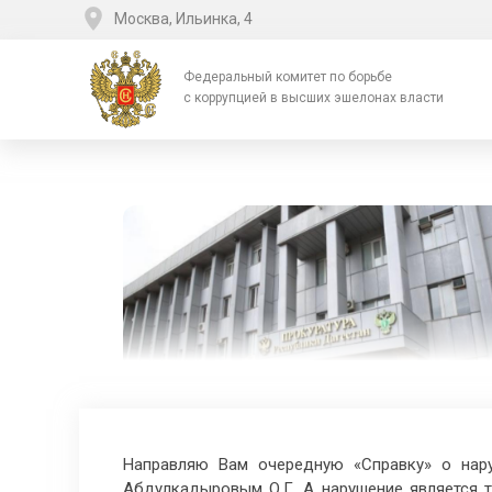
Москва, Ильинка, 4
Федеральный комитет по борьбе
с коррупцией в высших эшелонах власти
Направляю Вам очередную «Справку» о нару
Абдулкадыровым О.Г. А нарушение является т