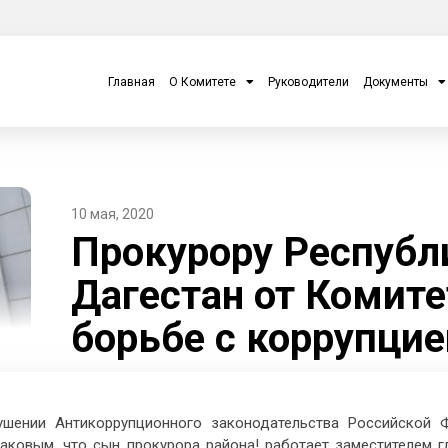
Главная
О Комитете
Руководители
Документы
10 мая, 2020
Прокурору Республ
Дагестан от Комите
борьбе с коррупцие
терроризмом
шении Антикоррупционного законодательства Российской 
аковым, что сын прокурора района! работает заместителем 