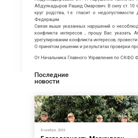
Абдулкадыров Рашид Омарович. В силу ст. 10 Ф
круг родства, т.е. гласит о недопустимости
Федерации.
Связи выше указанных нарушений о несоблюд
конфликта интересов , прошу Вас указать 
урегулировании конфликта интересов, провест
О принятом решении и результатах проверки пр
От Начальника Главного Управления по СКФО Ф
Последние
новости
8 ноября, 2023